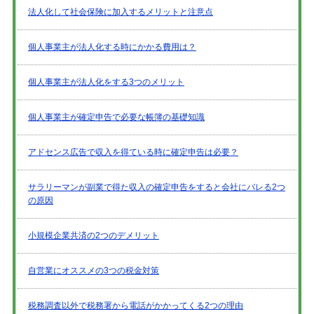
法人化して社会保険に加入するメリットと注意点
個人事業主が法人化する時にかかる費用は？
個人事業主が法人化をする3つのメリット
個人事業主が確定申告で必要な帳簿の基礎知識
アドセンス広告で収入を得ている時に確定申告は必要？
サラリーマンが副業で得た収入の確定申告をすると会社にバレる2つ
の原因
小規模企業共済の2つのデメリット
自営業にオススメの3つの税金対策
税務調査以外で税務署から電話がかかってくる2つの理由