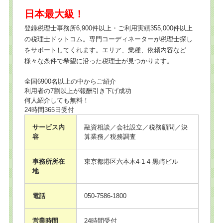
日本最大級！
登録税理士事務所6,900件以上・ご利用実績355,000件以上
の税理士ドットコム。専門コーディネーターが税理士探し
をサポートしてくれます。エリア、業種、依頼内容など
様々な条件で希望に沿った税理士が見つかります。
全国6900名以上の中からご紹介
利用者の7割以上が報酬引き下げ成功
何人紹介しても無料！
24時間365日受付
サービス内
融資相談／会社設立／税務顧問／決
容
算業務／税務調査
事務所所在
東京都港区六本木4-1-4 黒崎ビル
地
電話
050-7586-1800
営業時間
24時間受付