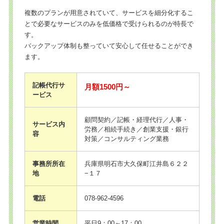
複数のプランが用意されていて、サービスを細分化するこ
とで必要なサービスのみを低価格で受けられるのが特長で
す。
バックアップ体制も整っていて安心して任せることができ
ます。
記帳代行サ
月額1500円～
ービス
顧問契約／記帳・経理代行／人事・
サービス内
労務／相続手続き／創業支援・銀行
容
対策／コンサルティング業務
事務所所在
兵庫県明石市大久保町江井島６２２
地
−１７
電話
078-962-4596
営業時間
平日9：00～17：00