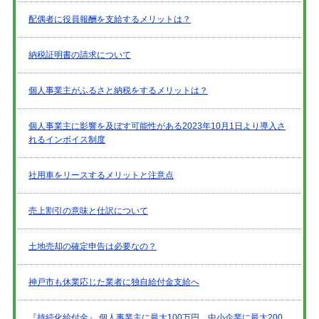
配偶者に役員報酬を支給するメリットは？
納税証明書の請求について
個人事業主がふるさと納税をするメリットは？
個人事業主に影響を及ぼす可能性がある2023年10月1日より導入さ
れるインボイス制度
社用車をリースするメリットと注意点
売上割引の意味と仕訳について
土地売却の確定申告は必要なの？
神戸市も休業応じた業者に独自給付金支給へ
『持続化給付金』 個人事業主に最大100万円、中小企業に最大200