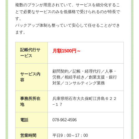
複数のプランが用意されていて、サービスを細分化するこ
とで必要なサービスのみを低価格で受けられるのが特長で
す。
バックアップ体制も整っていて安心して任せることができ
ます。
記帳代行サ
月額1500円～
ービス
顧問契約／記帳・経理代行／人事・
サービス内
労務／相続手続き／創業支援・銀行
容
対策／コンサルティング業務
事務所所在
兵庫県明石市大久保町江井島６２２
地
−１７
電話
078-962-4596
営業時間
平日9：00～17：00