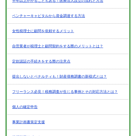
半年以上かかることもある！医療法人設立の流れと方法
ベンチャーキャピタルから資金調達する方法
女性税理士に顧問を依頼するメリット
自営業者が税理士と顧問契約をする際のメリットとは？
定款認証の手続きをする際の注意点
提出しないとペナルティも！財産債務調書の新様式とは？
フリーランス必見！税務調査が生じる事例とその対応方法とは？
個人の確定申告
事業計画書策定支援