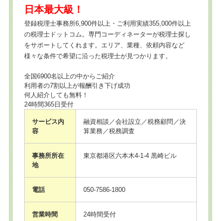
日本最大級！
登録税理士事務所6,900件以上・ご利用実績355,000件以上
の税理士ドットコム。専門コーディネーターが税理士探し
をサポートしてくれます。エリア、業種、依頼内容など
様々な条件で希望に沿った税理士が見つかります。
全国6900名以上の中からご紹介
利用者の7割以上が報酬引き下げ成功
何人紹介しても無料！
24時間365日受付
サービス内
融資相談／会社設立／税務顧問／決
容
算業務／税務調査
事務所所在
東京都港区六本木4-1-4 黒崎ビル
地
電話
050-7586-1800
営業時間
24時間受付