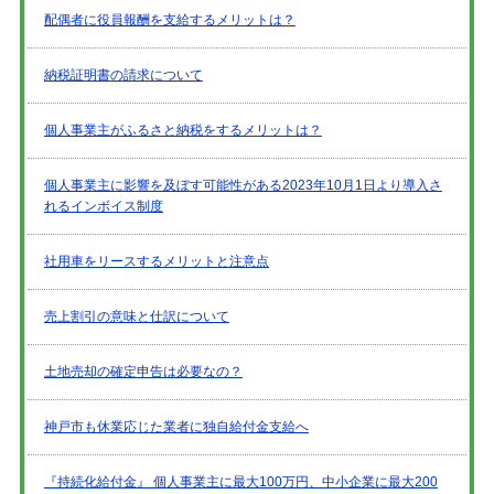
配偶者に役員報酬を支給するメリットは？
納税証明書の請求について
個人事業主がふるさと納税をするメリットは？
個人事業主に影響を及ぼす可能性がある2023年10月1日より導入さ
れるインボイス制度
社用車をリースするメリットと注意点
売上割引の意味と仕訳について
土地売却の確定申告は必要なの？
神戸市も休業応じた業者に独自給付金支給へ
『持続化給付金』 個人事業主に最大100万円、中小企業に最大200