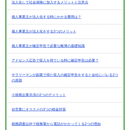
法人化して社会保険に加入するメリットと注意点
個人事業主が法人化する時にかかる費用は？
個人事業主が法人化をする3つのメリット
個人事業主が確定申告で必要な帳簿の基礎知識
アドセンス広告で収入を得ている時に確定申告は必要？
サラリーマンが副業で得た収入の確定申告をすると会社にバレる2つ
の原因
小規模企業共済の2つのデメリット
自営業にオススメの3つの税金対策
税務調査以外で税務署から電話がかかってくる2つの理由