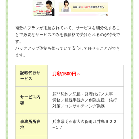
複数のプランが用意されていて、サービスを細分化するこ
とで必要なサービスのみを低価格で受けられるのが特長で
す。
バックアップ体制も整っていて安心して任せることができ
ます。
記帳代行サ
月額1500円～
ービス
顧問契約／記帳・経理代行／人事・
サービス内
労務／相続手続き／創業支援・銀行
容
対策／コンサルティング業務
事務所所在
兵庫県明石市大久保町江井島６２２
地
−１７