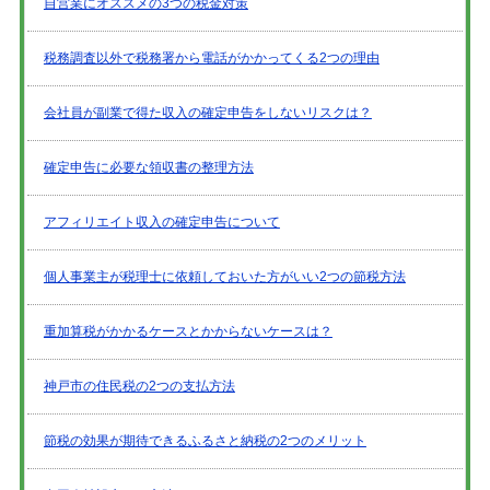
自営業にオススメの3つの税金対策
税務調査以外で税務署から電話がかかってくる2つの理由
会社員が副業で得た収入の確定申告をしないリスクは？
確定申告に必要な領収書の整理方法
アフィリエイト収入の確定申告について
個人事業主が税理士に依頼しておいた方がいい2つの節税方法
重加算税がかかるケースとかからないケースは？
神戸市の住民税の2つの支払方法
節税の効果が期待できるふるさと納税の2つのメリット