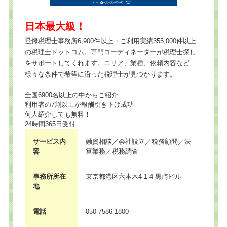
日本最大級！
登録税理士事務所6,900件以上・ご利用実績355,000件以上
の税理士ドットコム。専門コーディネーターが税理士探し
をサポートしてくれます。エリア、業種、依頼内容など
様々な条件で希望に沿った税理士が見つかります。
全国6900名以上の中からご紹介
利用者の7割以上が報酬引き下げ成功
何人紹介しても無料！
24時間365日受付
サービス内
融資相談／会社設立／税務顧問／決
容
算業務／税務調査
事務所所在
東京都港区六本木4-1-4 黒崎ビル
地
電話
050-7586-1800