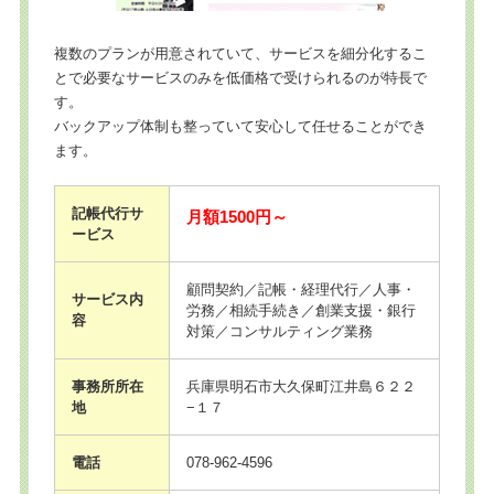
複数のプランが用意されていて、サービスを細分化するこ
とで必要なサービスのみを低価格で受けられるのが特長で
す。
バックアップ体制も整っていて安心して任せることができ
ます。
記帳代行サ
月額1500円～
ービス
顧問契約／記帳・経理代行／人事・
サービス内
労務／相続手続き／創業支援・銀行
容
対策／コンサルティング業務
事務所所在
兵庫県明石市大久保町江井島６２２
地
−１７
電話
078-962-4596