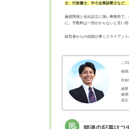
士、行政書士、中小企業診断士など、
融資関係と会社設立に強い事務所で、
に、手数料は一切かからないと言い切
経営者からの信頼が厚くクライアント
この
税
社会
経歴
税理
役立