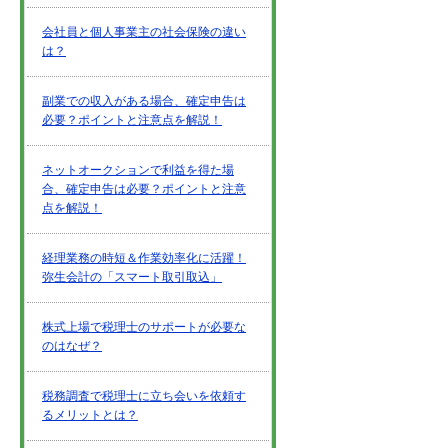
会社員と個人事業主の社会保険の違い
は？
副業での収入がある場合、確定申告は
必要？ポイントと注意点を解説！
ネットオークションで利益を得た場
合、確定申告は必要？ポイントと注意
点を解説！
経理業務の時短＆作業効率化に活躍！
弥生会計の「スマート取引取込」
株式上場で税理士のサポートが必要な
のはなぜ？
税務調査で税理士に立ち会いを依頼す
るメリットとは？