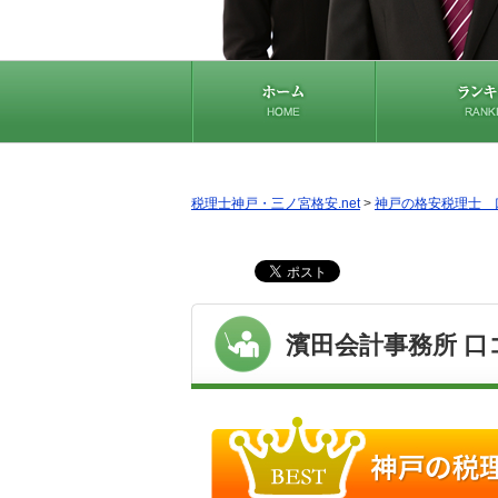
税理士神戸・三ノ宮格安.net
>
神戸の格安税理士 
濱田会計事務所 口