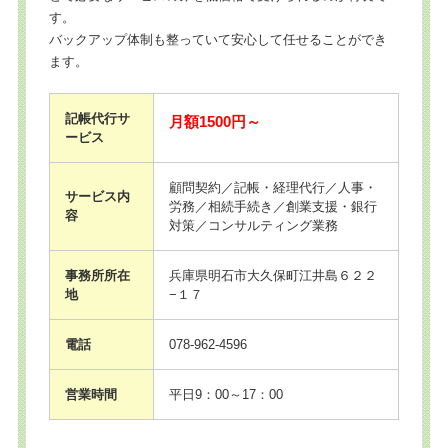
す。
バックアップ体制も整っていて安心して任せることができ
ます。
記帳代行サ
月額1500円～
ービス
顧問契約／記帳・経理代行／人事・
サービス内
労務／相続手続き／創業支援・銀行
容
対策／コンサルティング業務
事務所所在
兵庫県明石市大久保町江井島６２２
地
−１７
電話
078-962-4596
営業時間
平日9：00～17：00