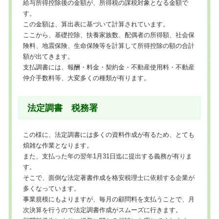
給与所得控除後の金額が、所得税の課税対象となる金額で
す。
この金額は、算出表に基づいて計算されています。
ここから、基礎控除、扶養家族数、配偶者の所得額、社会保
険料、地震保険、生命保険等を計算して所得控除の額の合計
額が出てきます。
支払調書には、報酬・料金・契約金・不動産使用料・不動産
仲介手数料等、大変多くの種類が有ります。
法定調書 税務署
この様に、法定調書には多くの資料作成が有るため、とても
煩雑な作業となります。
また、支払った年の翌年1月31日迄に提出する義務が有りま
す。
そこで、面倒な法定著書作成を格安税理士に依頼する企業が
多くなっています。
事業規模にもよりますが、毎月の顧問料を支払うことで、月
次決算を行うので法定調書作成がスムーズに行きます。