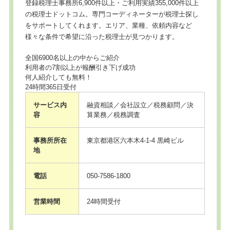
登録税理士事務所6,900件以上・ご利用実績355,000件以上
の税理士ドットコム。専門コーディネーターが税理士探し
をサポートしてくれます。エリア、業種、依頼内容など
様々な条件で希望に沿った税理士が見つかります。
全国6900名以上の中からご紹介
利用者の7割以上が報酬引き下げ成功
何人紹介しても無料！
24時間365日受付
サービス内
融資相談／会社設立／税務顧問／決
容
算業務／税務調査
事務所所在
東京都港区六本木4-1-4 黒崎ビル
地
電話
050-7586-1800
営業時間
24時間受付