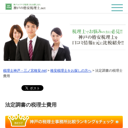
税理士神戸・三ノ宮格安.net
>
格安税理士をお探しの方へ
>
法定調書の税理士
費用
法定調書の税理士費用