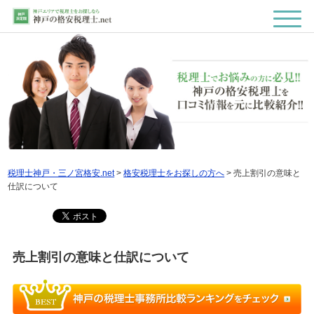
税理士神戸・三ノ宮格安.net
>
格安税理士をお探しの方へ
>
売上割引の意味と
仕訳について
売上割引の意味と仕訳について