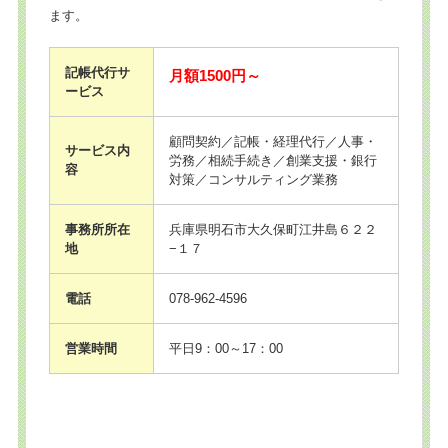
ます。
記帳代行サ
月額1500円～
ービス
顧問契約／記帳・経理代行／人事・
サービス内
労務／相続手続き／創業支援・銀行
容
対策／コンサルティング業務
事務所所在
兵庫県明石市大久保町江井島６２２
地
−１７
電話
078-962-4596
営業時間
平日9：00～17：00