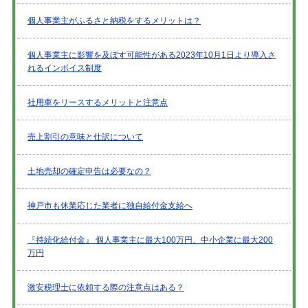
個人事業主がふるさと納税をするメリットは？
個人事業主に影響を及ぼす可能性がある2023年10月1日より導入さ
れるインボイス制度
社用車をリースするメリットと注意点
売上割引の意味と仕訳について
土地売却の確定申告は必要なの？
神戸市も休業応じた業者に独自給付金支給へ
『持続化給付金』 個人事業主に最大100万円、中小企業に最大200
万円
激安税理士に依頼する際の注意点はある？