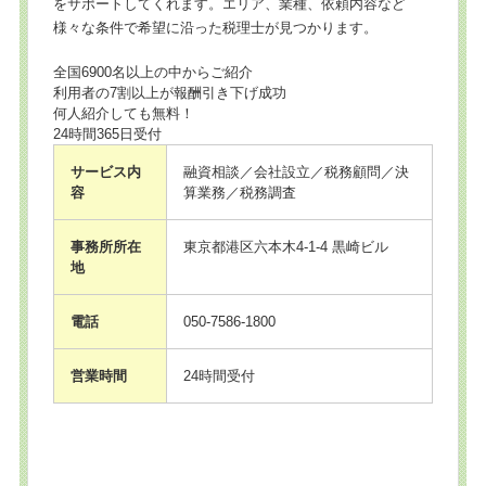
をサポートしてくれます。エリア、業種、依頼内容など
様々な条件で希望に沿った税理士が見つかります。
全国6900名以上の中からご紹介
利用者の7割以上が報酬引き下げ成功
何人紹介しても無料！
24時間365日受付
サービス内
融資相談／会社設立／税務顧問／決
容
算業務／税務調査
事務所所在
東京都港区六本木4-1-4 黒崎ビル
地
電話
050-7586-1800
営業時間
24時間受付