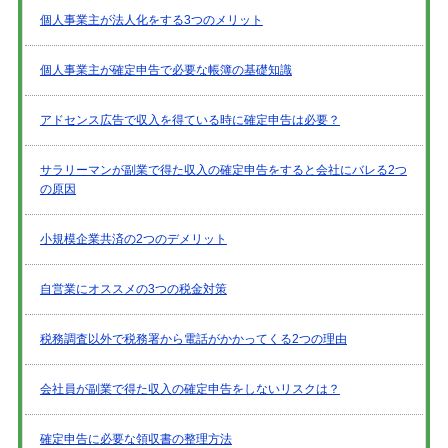
個人事業主が法人化をする3つのメリット
個人事業主が確定申告で必要な帳簿の基礎知識
アドセンス広告で収入を得ている時に確定申告は必要？
サラリーマンが副業で得た収入の確定申告をすると会社にバレる2つ
の原因
小規模企業共済の2つのデメリット
自営業にオススメの3つの税金対策
税務調査以外で税務署から電話がかかってくる2つの理由
会社員が副業で得た収入の確定申告をしないリスクは？
確定申告に必要な領収書の整理方法