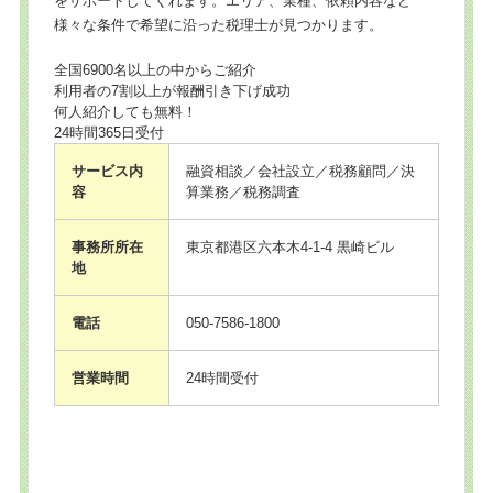
をサポートしてくれます。エリア、業種、依頼内容など
様々な条件で希望に沿った税理士が見つかります。
全国6900名以上の中からご紹介
利用者の7割以上が報酬引き下げ成功
何人紹介しても無料！
24時間365日受付
サービス内
融資相談／会社設立／税務顧問／決
容
算業務／税務調査
事務所所在
東京都港区六本木4-1-4 黒崎ビル
地
電話
050-7586-1800
営業時間
24時間受付