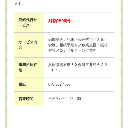
ます。
記帳代行サ
月額1500円～
ービス
顧問契約／記帳・経理代行／人事・
サービス内
労務／相続手続き／創業支援・銀行
容
対策／コンサルティング業務
事務所所在
兵庫県明石市大久保町江井島６２２
地
−１７
電話
078-962-4596
営業時間
平日9：00～17：00