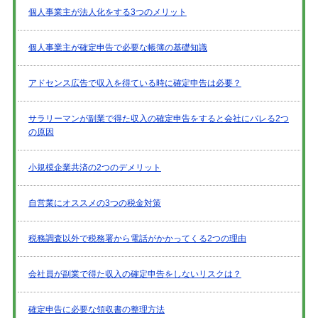
個人事業主が法人化をする3つのメリット
個人事業主が確定申告で必要な帳簿の基礎知識
アドセンス広告で収入を得ている時に確定申告は必要？
サラリーマンが副業で得た収入の確定申告をすると会社にバレる2つ
の原因
小規模企業共済の2つのデメリット
自営業にオススメの3つの税金対策
税務調査以外で税務署から電話がかかってくる2つの理由
会社員が副業で得た収入の確定申告をしないリスクは？
確定申告に必要な領収書の整理方法